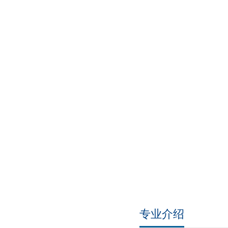
首 页
学院概况
学科科研
人才培养
党建工作
学院
专业介绍
人才培养