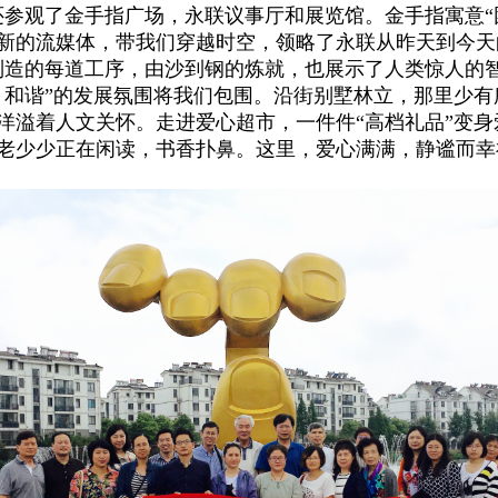
还参观了金手指广场，永联议事厅和展览馆。金手指寓意“
新的流媒体，带我们穿越时空，领略了永联从昨天到今天
制造的每道工序，由沙到钢的炼就，也展示了人类惊人的
、和谐”的发展氛围将我们包围。沿街别墅林立，那里少
洋溢着人文关怀。走进爱心超市，一件件“高档礼品”变
老少少正在闲读，书香扑鼻。这里，爱心满满，静谧而幸