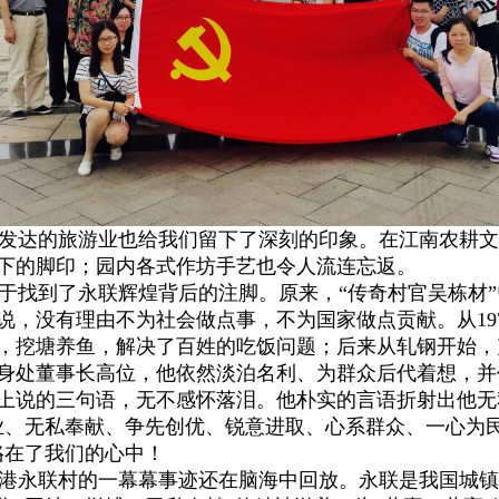
发达的旅游业也给我们留下了深刻的印象。在江南农耕文
下的脚印；园内各式作坊手艺也令人流连忘返。
找到了永联辉煌背后的注脚。原来，“传奇村官吴栋材”
说，没有理由不为社会做点事，不为国家做点贡献。从
19
，挖塘养鱼，解决了百姓的吃饭问题；后来从轧钢开始，
身处董事长高位，他依然淡泊名利、为群众后代着想，并
上说的三句语，无不感怀落泪。他朴实的言语折射出他无
业、无私奉献、争先创优、锐意进取、心系群众、一心为
烙在了我们的心中！
港永联村的一幕幕事迹还在脑海中回放。永联是我国城镇