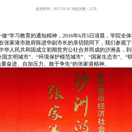
发布时间：2017-03-30
浏览次数：
2276
做”学习教育
的
通知精神，
2016
年
6
月
5
日清晨，学院全体
在张家港市政府陈进华副市长的亲切陪同下，我们参观了
中华人民共和国成立初期贫穷公社合并而成的沙洲县，到
全国文明城市”、“环境保护模范城市”、“国家生态市”、“
负重奋进、自加压力、敢于争先
”的张家港精神。