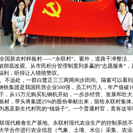
国新农村样板村——“永联村”。窗外，道路干净整洁、
貌彻底改观、从市民积分管理制度到多赢的“志愿服务”，
民福利，听得让人啧啧赞叹。
。不远处，一群白鹭正三三两两闲步田间。隔窗可以看到
联钢铁集团是我国民营企业
500
强，员工约万人，年产值破
1
下，从
15
万元购买轧钢机开始，一步步经营、发展和壮大
栋材，带头将集团
25%
的股份奉献出来，留给永联村集体
为惠及新生代村民的“钱袋子”。一个普通村官，竟有这
联现代粮食生产基地。永联村现代农业生产的控制系统不
大学合作进行农业信息（气象、土壤、水位）采集、农业