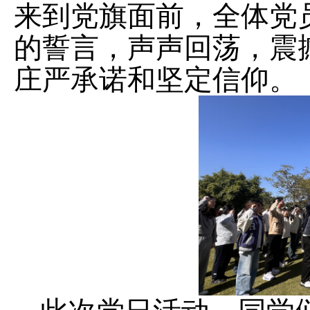
来到党旗面前，全体党
的誓言，声声回荡，震
庄严承诺和坚定信仰。