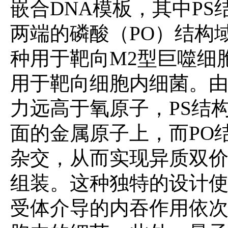
嵌合
DNA
模板，其中
PS
两端的磷酸（
PO
）结构
种用于靶向
M2
型巨噬细
用于靶向细胞内细菌。
力远高于氧原子，
PS
结
面的金属原子上，而
PO
杂交，从而实现异质双
组装。这种独特的设计
受体介导的内吞作用依