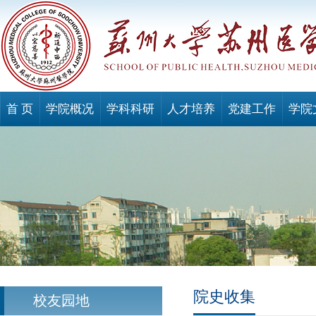
首 页
学院概况
学科科研
人才培养
党建工作
学院
院史收集
校友园地