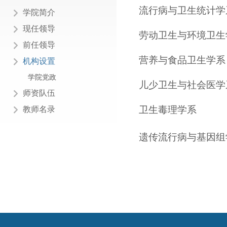
流行病
与
卫生
统计
学
学院简介
现任领导
劳动卫生与
环境
卫生
前任领导
营养
与
食品
卫生
学系
机构设置
学院党政
儿少
卫生
与
社会
医学
师资队伍
卫生
毒理
学系
教师名录
遗传流行病与基因组